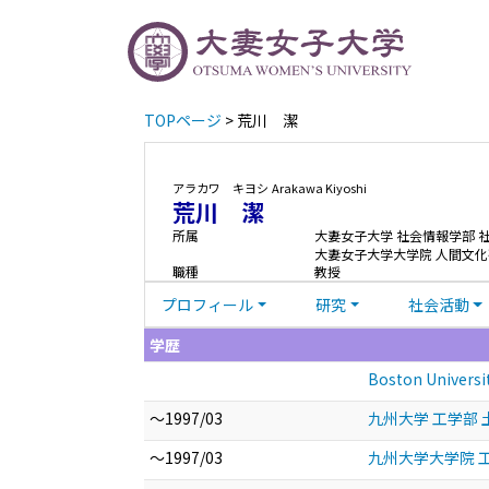
TOPページ
> 荒川 潔
アラカワ キヨシ
Arakawa Kiyoshi
荒川 潔
所属
大妻女子大学 社会情報学部 
大妻女子大学大学院 人間文化
職種
教授
プロフィール
研究
社会活動
学歴
Boston Univer
～1997/03
九州大学 工学部
～1997/03
九州大学大学院 