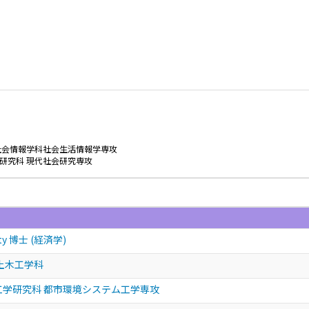
社会情報学科社会生活情報学専攻
研究科 現代社会研究専攻
sity 博士 (経済学)
 土木工学科
工学研究科 都市環境システム工学専攻