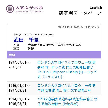
English
研究者データベース
TOPページ
> 武田 千夏
（最終更新日 : 2022-04-12 13:30:42）
タケダ チナツ
Takeda Chinatsu
武田 千夏
所属
大妻女子大学 比較文化学部 比較文化学科
職種
教授
学歴
1997/09/01～
ロンドン大学ロイヤルホロウェー校 史
2001/03
学部 ヨーロッパ史 博士後期課程 修了
Ph D in European HIstory (ヨーロッパ
史（フランス）)
1996/09/01～
ロンドン大学ロイヤルホロウェー校 史
1997/08/31
学部 女性史 修士 修了 文学史修士号
1994/09/01～
パリ政治学院 政治科学 政治科学 修士 修
1996/08/31
了 政治科学修士 (政治科学)