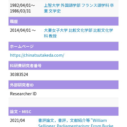
1982/04/01～
上智大学 外国語学部 フランス語学科 卒
1986/03/31
業 文学史
職歴
2014/04/01 ～
大妻女子大学 比較文化学部 比較文化学
科 教授
ホームページ
https://chinatsutakeda.com/
科研費研究者番号
30383524
外部研究者ID
Researcher ID
論文・MISC
2021/04
書評論文，書評，文献紹介等 "William
Sellinger. Parliamentarism: From Burke