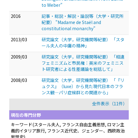
to Weber"
2016
記事・総説・解説・論説等（大学・研究所
紀要） "Madame de Staël and
constitutional monarchy"
2013/03
研究論文（大学，研究機関等紀要） 「スタ
ール夫人の中庸の精神」
2009/03
研究論文（大学，研究機関等紀要） 「相違
フェミニズムと市民権：英米のフェミニス
ト研究者による性差議論を総括して」
2008/03
研究論文（大学，研究機関等紀要） 「『リ
ュクス』（luxe）から見た現代日本のフラ
ンス観—パリ症候群との関連から」
全件表示（11件）
現在の専門分野
キーワード(スタール夫人, フランス自由主義思想, ロマン主
義的イタリア旅行, フランス近代史、ジェンダー、西欧政治
思想史)