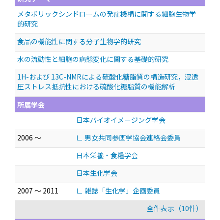
メタボリックシンドロームの発症機構に関する細胞生物学
的研究
食品の機能性に関する分子生物学的研究
水の流動性と細胞の病態変化に関する基礎的研究
1H-および 13C-NMRによる硫酸化糖脂質の構造研究，浸透
圧ストレス抵抗性における硫酸化糖脂質の機能解析
所属学会
日本バイオイメージング学会
2006 ～
∟ 男女共同参画学協会連絡会委員
日本栄養・食糧学会
日本生化学会
2007 ～ 2011
∟ 雑誌「生化学」企画委員
全件表示（10件）