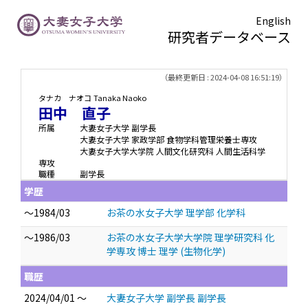
English
研究者データベース
TOPページ
> 田中 直子
（最終更新日 : 2024-04-08 16:51:19）
タナカ ナオコ
Tanaka Naoko
田中 直子
所属
大妻女子大学 副学長
大妻女子大学 家政学部 食物学科管理栄養士専攻
大妻女子大学大学院 人間文化研究科 人間生活科学
専攻
職種
副学長
学歴
～1984/03
お茶の水女子大学 理学部 化学科
～1986/03
お茶の水女子大学大学院 理学研究科 化
学専攻 博士 理学 (生物化学)
職歴
2024/04/01 ～
大妻女子大学 副学長 副学長