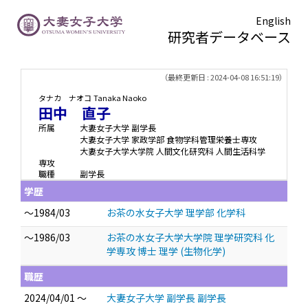
English
研究者データベース
TOPページ
> 田中 直子
（最終更新日 : 2024-04-08 16:51:19）
タナカ ナオコ
Tanaka Naoko
田中 直子
所属
大妻女子大学 副学長
大妻女子大学 家政学部 食物学科管理栄養士専攻
大妻女子大学大学院 人間文化研究科 人間生活科学
専攻
職種
副学長
学歴
～1984/03
お茶の水女子大学 理学部 化学科
～1986/03
お茶の水女子大学大学院 理学研究科 化
学専攻 博士 理学 (生物化学)
職歴
2024/04/01 ～
大妻女子大学 副学長 副学長