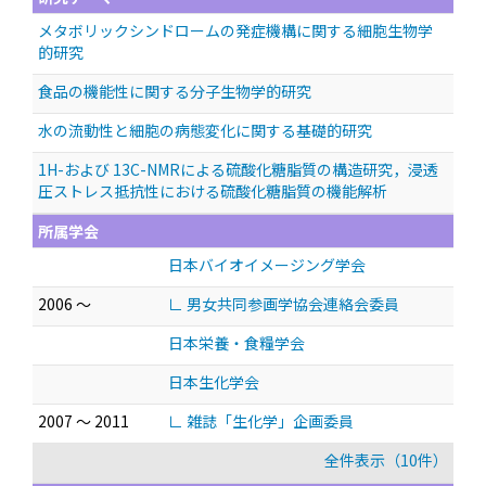
メタボリックシンドロームの発症機構に関する細胞生物学
的研究
食品の機能性に関する分子生物学的研究
水の流動性と細胞の病態変化に関する基礎的研究
1H-および 13C-NMRによる硫酸化糖脂質の構造研究，浸透
圧ストレス抵抗性における硫酸化糖脂質の機能解析
所属学会
日本バイオイメージング学会
2006 ～
∟ 男女共同参画学協会連絡会委員
日本栄養・食糧学会
日本生化学会
2007 ～ 2011
∟ 雑誌「生化学」企画委員
全件表示（10件）