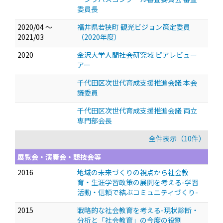
委員長
2020/04 ～
福井県若狭町 観光ビジョン策定委員
2021/03
（2020年度）
2020
金沢大学人間社会研究域 ピアレビュー
アー
千代田区次世代育成支援推進会議 本会
議委員
千代田区次世代育成支援推進会議 両立
専門部会長
全件表示（10件）
展覧会・演奏会・競技会等
2016
地域の未来づくりの視点から社会教
育・生涯学習政策の展開を考える-学習
活動・信頼で結ぶコミュニティづくり-
2015
戦略的な社会教育を考える-現状診断・
分析と「社会教育」の今度の役割