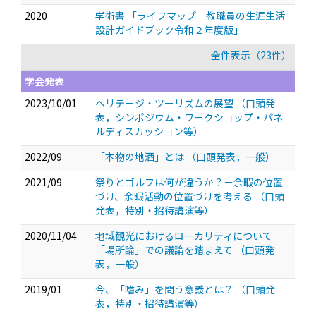
2020
学術書 「ライフマップ 教職員の生涯生活
設計ガイドブック令和２年度版」
全件表示（23件）
学会発表
2023/10/01
ヘリテージ・ツーリズムの展望
（口頭発
表，シンポジウム・ワークショップ・パネ
ルディスカッション等）
2022/09
「本物の地酒」とは
（口頭発表，一般）
2021/09
祭りとゴルフは何が違うか？－余暇の位置
づけ、余暇活動の位置づけを考える
（口頭
発表，特別・招待講演等）
2020/11/04
地域観光におけるローカリティについて－
「場所論」での議論を踏まえて
（口頭発
表，一般）
2019/01
今、「嗜み」を問う意義とは？
（口頭発
表，特別・招待講演等）