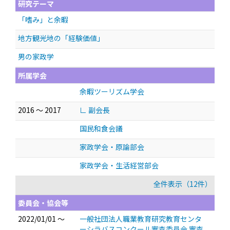
研究テーマ
「嗜み」と余暇
地方観光地の「経験価値」
男の家政学
所属学会
余暇ツーリズム学会
2016 ～ 2017
∟ 副会長
国民和食会議
家政学会・原論部会
家政学会・生活経営部会
全件表示（12件）
委員会・協会等
2022/01/01 ～
一般社団法人職業教育研究教育センタ
ーシラバスコンクール審査委員会 審査