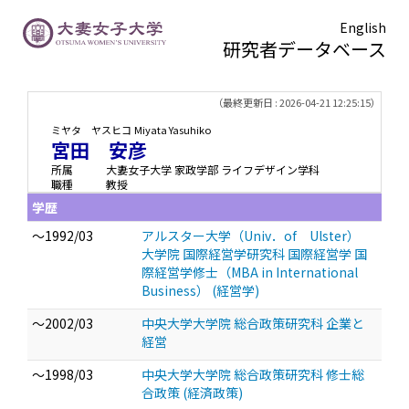
English
研究者データベース
TOPページ
> 宮田 安彦
（最終更新日 : 2026-04-21 12:25:15）
ミヤタ ヤスヒコ
Miyata Yasuhiko
宮田 安彦
所属
大妻女子大学 家政学部 ライフデザイン学科
職種
教授
学歴
～1992/03
アルスター大学（Univ．of Ulster）
大学院 国際経営学研究科 国際経営学 国
際経営学修士（MBA in International
Business） (経営学)
～2002/03
中央大学大学院 総合政策研究科 企業と
経営
～1998/03
中央大学大学院 総合政策研究科 修士総
合政策 (経済政策)