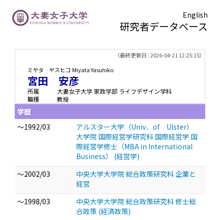
English
研究者データベース
TOPページ
> 宮田 安彦
（最終更新日 : 2026-04-21 12:25:15）
ミヤタ ヤスヒコ
Miyata Yasuhiko
宮田 安彦
所属
大妻女子大学 家政学部 ライフデザイン学科
職種
教授
学歴
～1992/03
アルスター大学（Univ．of Ulster）
大学院 国際経営学研究科 国際経営学 国
際経営学修士（MBA in International
Business） (経営学)
～2002/03
中央大学大学院 総合政策研究科 企業と
経営
～1998/03
中央大学大学院 総合政策研究科 修士総
合政策 (経済政策)