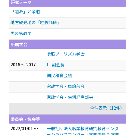
研究テーマ
「嗜み」と余暇
地方観光地の「経験価値」
男の家政学
所属学会
余暇ツーリズム学会
2016 ～ 2017
∟ 副会長
国民和食会議
家政学会・原論部会
家政学会・生活経営部会
全件表示（12件）
委員会・協会等
2022/01/01 ～
一般社団法人職業教育研究教育センタ
ーシラバスコンクール審査委員会 審査