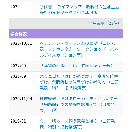
2020
学術書 「ライフマップ 教職員の生涯生活
設計ガイドブック令和２年度版」
全件表示（23件）
学会発表
2023/10/01
ヘリテージ・ツーリズムの展望
（口頭発
表，シンポジウム・ワークショップ・パネ
ルディスカッション等）
2022/09
「本物の地酒」とは
（口頭発表，一般）
2021/09
祭りとゴルフは何が違うか？－余暇の位置
づけ、余暇活動の位置づけを考える
（口頭
発表，特別・招待講演等）
2020/11/04
地域観光におけるローカリティについて－
「場所論」での議論を踏まえて
（口頭発
表，一般）
2019/01
今、「嗜み」を問う意義とは？
（口頭発
表，特別・招待講演等）