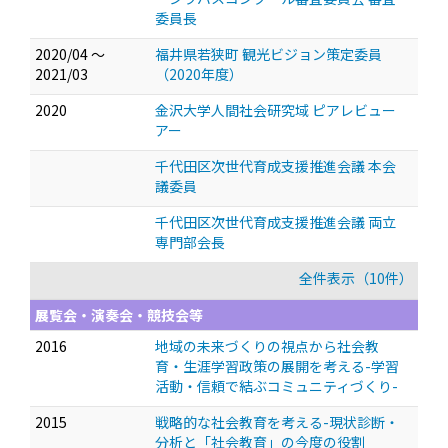
委員長
2020/04 ～
福井県若狭町 観光ビジョン策定委員
2021/03
（2020年度）
2020
金沢大学人間社会研究域 ピアレビュー
アー
千代田区次世代育成支援推進会議 本会
議委員
千代田区次世代育成支援推進会議 両立
専門部会長
全件表示（10件）
展覧会・演奏会・競技会等
2016
地域の未来づくりの視点から社会教
育・生涯学習政策の展開を考える-学習
活動・信頼で結ぶコミュニティづくり-
2015
戦略的な社会教育を考える-現状診断・
分析と「社会教育」の今度の役割