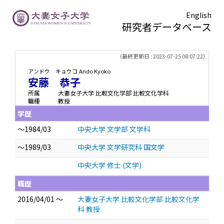
English
研究者データベース
TOPページ
> 安藤 恭子
（最終更新日 : 2023-07-25 08:07:22）
アンドウ キョウコ
Ando Kyoko
安藤 恭子
所属
大妻女子大学 比較文化学部 比較文化学科
職種
教授
学歴
～1984/03
中央大学 文学部 文学科
～1989/03
中央大学 文学研究科 国文学
中央大学 修士 (文学)
職歴
2016/04/01 ～
大妻女子大学 比較文化学部 比較文化学
科 教授