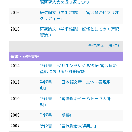
際研究大会を振り返りつつ
2016
研究論文（学術雑誌） 「宮沢賢治ビブリオ
グラフィー」
2016
研究論文（学術雑誌） 妖怪としての＜宮沢
賢治＞
全件表示（90件）
著書・報告書等
2014
学術書 「＜共生＞をめぐる物語-宮沢賢治
童話における批評的実践-」
2011
学術書 「『日本語文章・文体・表現事
典』」
2010
学術書 「『宮澤賢治イーハトーヴ大辞
典』」
2008
学術書 「『朝餐』」
2007
学術書 「『宮沢賢治大辞典』」