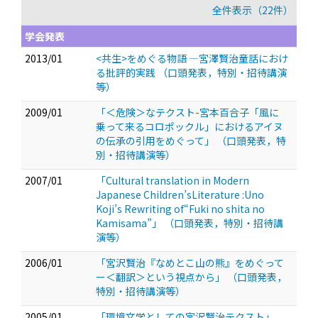
全件表示（22件）
学会発表
2013/01
<共生>をめぐる物語 —宮澤賢治童話におけ
る批評的実践
（口頭発表，特別・招待講演
等）
2009/01
「＜危険＞なテクスト-宮本百合子「風に
乗って来るコロポックル」におけるアイヌ
の伝承の引用をめぐって」
（口頭発表，特
別・招待講演等）
2007/01
「Cultural translation in Modern
Japanese Children’sLiterature :Uno
Koji’s Rewriting of“Fuki no shita no
Kamisama”」
（口頭発表，特別・招待講
演等）
2006/01
「宮沢賢治『なめとこ山の熊』をめぐって
ー＜翻訳＞という視点から」
（口頭発表，
特別・招待講演等）
2005/01
「環境文学としての宮沢賢治テクスト」