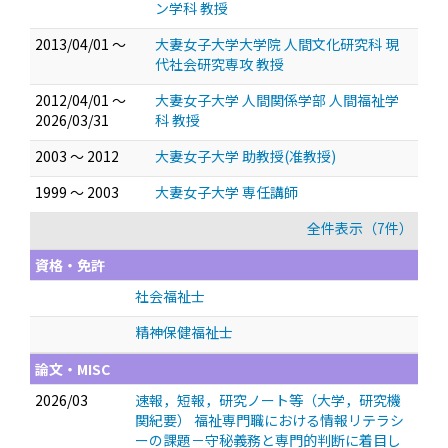
ン学科 教授
2013/04/01 ～
大妻女子大学大学院 人間文化研究科 現
代社会研究専攻 教授
2012/04/01 ～
大妻女子大学 人間関係学部 人間福祉学
2026/03/31
科 教授
2003 ～ 2012
大妻女子大学 助教授(准教授)
1999 ～ 2003
大妻女子大学 専任講師
全件表示（7件）
資格・免許
社会福祉士
精神保健福祉士
論文・MISC
2026/03
速報，短報，研究ノート等（大学，研究機
関紀要） 福祉専門職における情報リテラシ
ーの課題－守秘義務と専門的判断に着目し