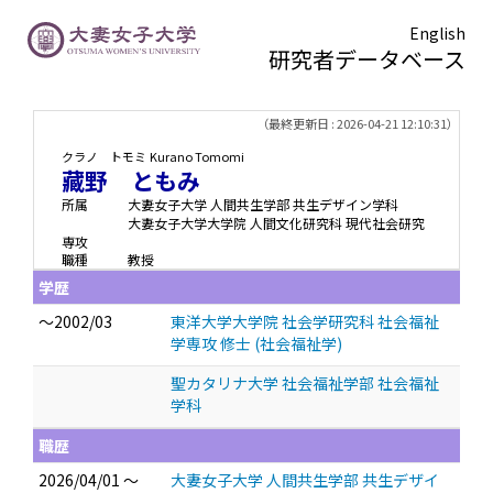
English
研究者データベース
TOPページ
> 藏野 ともみ
（最終更新日 : 2026-04-21 12:10:31）
クラノ トモミ
Kurano Tomomi
藏野 ともみ
所属
大妻女子大学 人間共生学部 共生デザイン学科
大妻女子大学大学院 人間文化研究科 現代社会研究
専攻
職種
教授
学歴
～2002/03
東洋大学大学院 社会学研究科 社会福祉
学専攻 修士 (社会福祉学)
聖カタリナ大学 社会福祉学部 社会福祉
学科
職歴
2026/04/01 ～
大妻女子大学 人間共生学部 共生デザイ