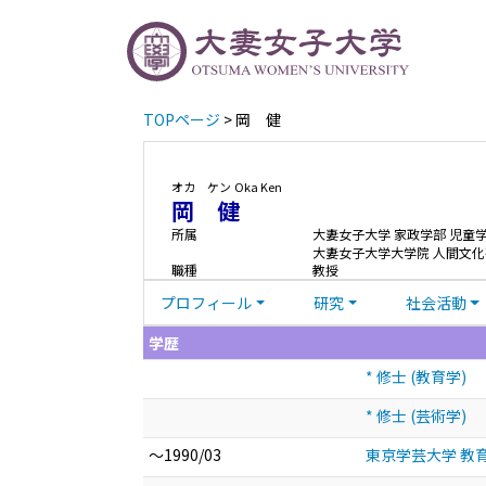
TOPページ
> 岡 健
オカ ケン
Oka Ken
岡 健
所属
大妻女子大学 家政学部 児童
大妻女子大学大学院 人間文化
職種
教授
プロフィール
研究
社会活動
学歴
* 修士 (教育学)
* 修士 (芸術学)
～1990/03
東京学芸大学 教