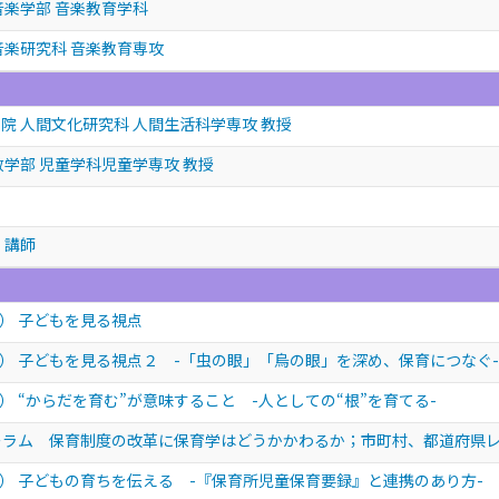
音楽学部 音楽教育学科
音楽研究科 音楽教育専攻
院 人間文化研究科 人間生活科学専攻 教授
政学部 児童学科児童学専攻 教授
 講師
） 子どもを見る視点
） 子どもを見る視点２ -「虫の眼」「烏の眼」を深め、保育につなぐ-
 “からだを育む”が意味すること -人としての“根”を育てる-
ーラム 保育制度の改革に保育学はどうかかわるか；市町村、都道府県
） 子どもの育ちを伝える -『保育所児童保育要録』と連携のあり方-