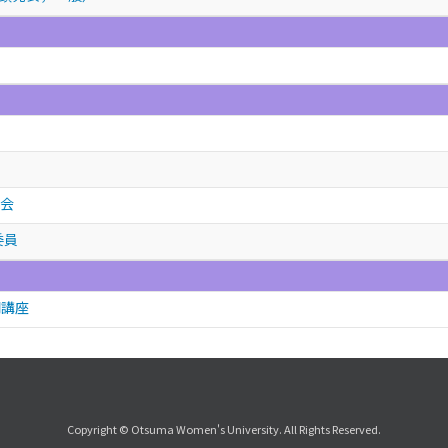
学会
委員
開講座
Copyright © Otsuma Women's University. All Rights Reserved.