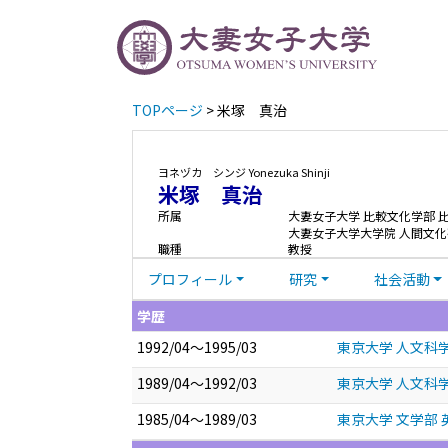
TOPページ
> 米塚 真治
ヨネヅカ シンジ
Yonezuka Shinji
米塚 真治
所属
大妻女子大学 比較文化学部 
大妻女子大学大学院 人間文化
職種
教授
プロフィール
研究
社会活動
学歴
1992/04～1995/03
東京大学 人文科
1989/04～1992/03
東京大学 人文科学
1985/04～1989/03
東京大学 文学部 