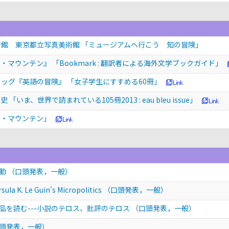
術館 東京都立写真美術館 「ミュージアムへ行こう 知の冒険」
マウンテン』 「Bookmark : 翻訳者による海外文学ブックガイド」
ッグ『英語の冒険』 「女子学生にすすめる60冊」
ま、世界で読まれている105冊2013 : eau bleu issue」
ク・マウンテン」
活動
（口頭発表，一般）
ula K. Le Guin's Micropolitics
（口頭発表，一般）
純文学」作品を読む---小説のテロス、批評のテロス
（口頭発表，一般）
頭発表，一般）