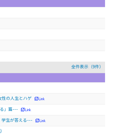
全件表示（9件）
女性の人生とハゲ
」篇---
学生が答える---
続）