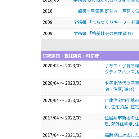
2016
一般書・啓蒙書 庭付き一戸建て住
2009
学術書 「まちづくりキーワード
2009
学術書 「格差社会の居住貧困」
研究課題・受託研究・科研費
2020/04 ～ 2023/03
子育て・子育ち環境
クティブハウス, 
2020/04 ～ 2023/03
少子化時代の子育
宅・住区, 遊び)
2020/04 ～ 2023/03
戸建住宅市街地の
新, 住宅資産, 住
2017/04 ～ 2022/03
住居系市街地の住
理, 郊外住宅地, 
2017/04 ～ 2021/03
高齢期に対応した