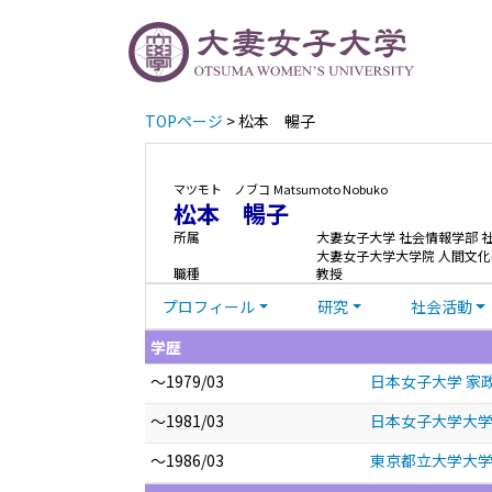
TOPページ
> 松本 暢子
マツモト ノブコ
Matsumoto Nobuko
松本 暢子
所属
大妻女子大学 社会情報学部 
大妻女子大学大学院 人間文化
職種
教授
プロフィール
研究
社会活動
学歴
～1979/03
日本女子大学 家
～1981/03
日本女子大学大学
～1986/03
東京都立大学大学院