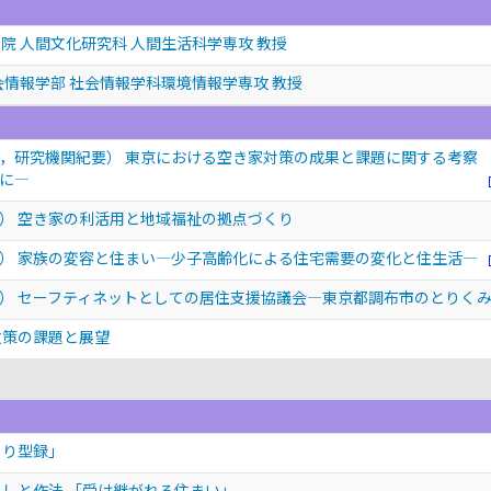
院 人間文化研究科 人間生活科学専攻 教授
会情報学部 社会情報学科環境情報学専攻 教授
，研究機関紀要） 東京における空き家対策の成果と課題に関する考察
に―
） 空き家の利活用と地域福祉の拠点づくり
） 家族の変容と住まい―少子高齢化による住宅需要の変化と住生活―
） セーフティネットとしての居住支援協議会—東京都調布市のとりく
政策の課題と展望
くり型録」
らしと作法 「受け継がれる住まい」