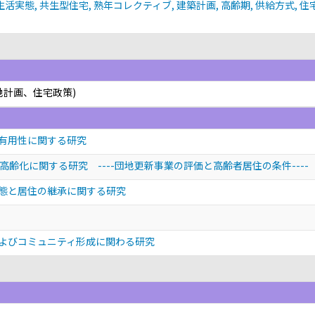
活実態, 共生型住宅, 熟年コレクティブ, 建築計画, 高齢期, 供給方式, 住
地計画、住宅政策)
有用性に関する研究
齢化に関する研究 ----団地更新事業の評価と高齢者居住の条件----
態と居住の継承に関する研究
よびコミュニティ形成に関わる研究