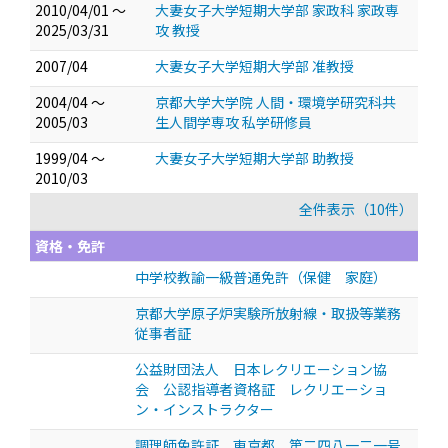
2010/04/01 ～
大妻女子大学短期大学部 家政科 家政専
2025/03/31
攻 教授
2007/04
大妻女子大学短期大学部 准教授
2004/04 ～
京都大学大学院 人間・環境学研究科共
2005/03
生人間学専攻 私学研修員
1999/04 ～
大妻女子大学短期大学部 助教授
2010/03
全件表示（10件）
資格・免許
中学校教諭一級普通免許（保健 家庭）
京都大学原子炉実験所放射線・取扱等業務
従事者証
公益財団法人 日本レクリエーション協
会 公認指導者資格証 レクリエーショ
ン・インストラクター
調理師免許証 東京都 第二四八一二一号