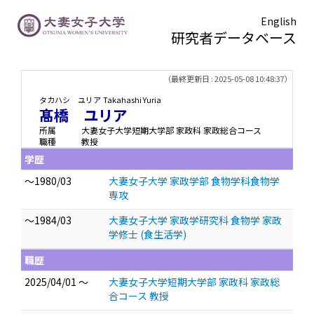
English
研究者データベース
TOPページ
> 髙橋 ユリア
（最終更新日 : 2025-05-08 10:48:37）
タカハシ ユリア
Takahashi Yuria
髙橋 ユリア
所属
大妻女子大学短期大学部 家政科 家政総合コース
職種
教授
学歴
～1980/03
大妻女子大学 家政学部 食物学科食物学
専攻
～1984/03
大妻女子大学 家政学研究科 食物学 家政
学修士 (食生活学)
職歴
2025/04/01 ～
大妻女子大学短期大学部 家政科 家政総
合コース 教授