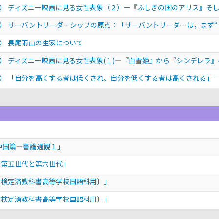
） ディズニー映画に見る女性表象（２）ー『ふしぎの国のアリス』そ
） サーバントリーダーシップの原点：「サーバントリーダーは，まず“
） 長尾雨山の生家について
） ディズニー映画に見る女性表象(１)―『白雪姫』から『シンデレラ』
） 「自分を高くする者は低くされ、自分を低くする者は高くされる」
中国篇―書論通観１」
―第五世代と第六世代」
省検定済教科書高等学校国語科用〕」
省検定済教科書高等学校国語科用〕」