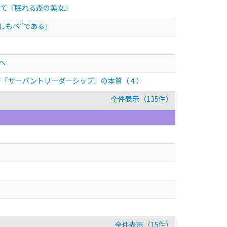
して『眠れる森の美女』
しもべ”である」
へ
―「サーバントリーダーシップ」の本質（４）
全件表示（135件）
全件表示（15件）