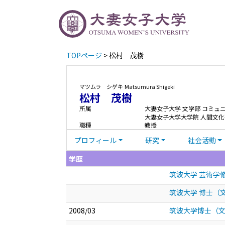
TOPページ
> 松村 茂樹
マツムラ シゲキ
Matsumura Shigeki
松村 茂樹
所属
大妻女子大学 文学部 コミュ
大妻女子大学大学院 人間文化
職種
教授
プロフィール
研究
社会活動
学歴
筑波大学 芸術学
筑波大学 博士（
2008/03
筑波大学博士（