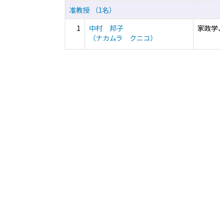
准教授 （1名）
1
中村 邦子
家政学
（ナカムラ クニコ）