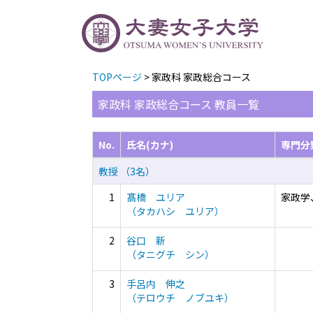
TOPページ
> 家政科 家政総合コース
家政科 家政総合コース 教員一覧
No.
氏名(カナ)
専門分
教授 （3名）
1
髙橋 ユリア
家政学
（タカハシ ユリア）
2
谷口 新
（タニグチ シン）
3
手呂内 伸之
（テロウチ ノブユキ）