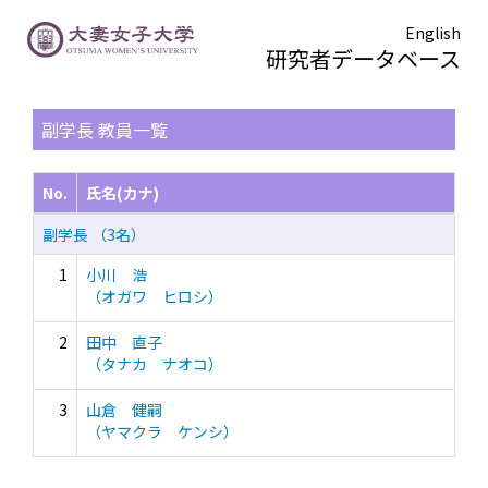
English
研究者データベース
TOPページ
> 副学長
副学長 教員一覧
No.
氏名(カナ)
副学長 （3名）
1
小川 浩
（オガワ ヒロシ）
2
田中 直子
（タナカ ナオコ）
3
山倉 健嗣
（ヤマクラ ケンシ）