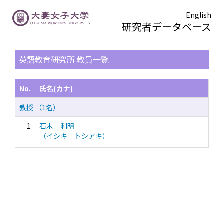
English
研究者データベース
TOPページ
> 英語教育研究所
英語教育研究所 教員一覧
No.
氏名(カナ)
教授 （1名）
1
石木 利明
（イシキ トシアキ）