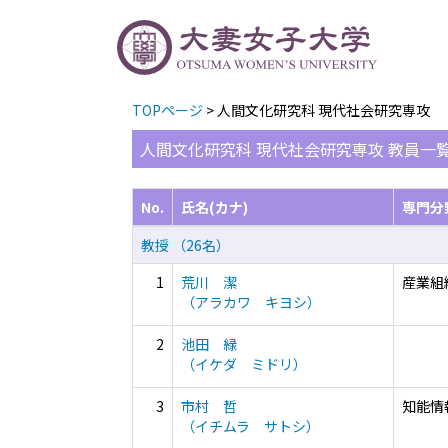
TOPページ
> 人間文化研究科 現代社会研究専攻
人間文化研究科 現代社会研究専攻 教員一
No.
氏名(カナ)
専門分
教授 （26名）
1
荒川 潔
産業組
（アラカワ キヨシ）
2
池田 緑
（イケダ ミドリ）
3
市村 哲
知能情
（イチムラ サトシ）