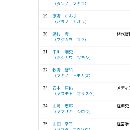
（タンノ マキコ）
19
原野 かおり
（ハラノ カオリ）
20
藤村 考
非代替性
（フジムラ コウ）
21
干川 剛史
（ホシカワ ツヨシ）
22
牧野 智和
（マキノ トモカズ）
23
安本 匡佑
メディア
（ヤスモト マサスケ）
24
山崎 志郎
経済史
（ヤマザキ シロウ）
25
山田 幸三
経営学
（ヤマダ コウゾウ）