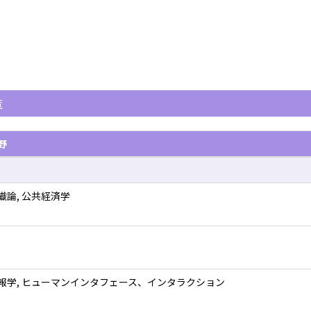
覧
野
織論, 公共経済学
報学, ヒューマンインタフェース、インタラクション