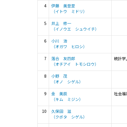
4
伊藤 美登里
（イトウ ミドリ）
5
井上 修一
（イノウエ シュウイチ）
6
小川 浩
（オガワ ヒロシ）
7
落合 友四郎
統計学,
（オチアイ トモシロウ）
8
小野 茂
（オノ シゲル）
9
金 美辰
社会福
（キム ミジン）
10
久保田 滋
（クボタ シゲル）