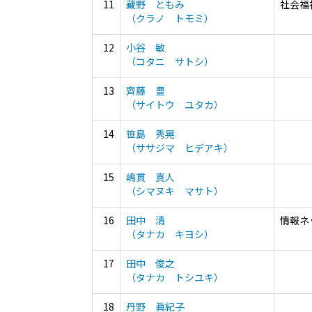
11
藏野 ともみ
社会福
（クラノ トモミ）
12
小谷 敏
（コタニ サトシ）
13
齊藤 豊
（サイトウ ユタカ）
14
笹島 秀晃
（ササジマ ヒデアキ）
15
嶋貫 真人
（シマヌキ マサト）
16
田中 清
情報ネ
（タナカ キヨシ）
17
田中 俊之
（タナカ トシユキ）
18
丹野 眞紀子