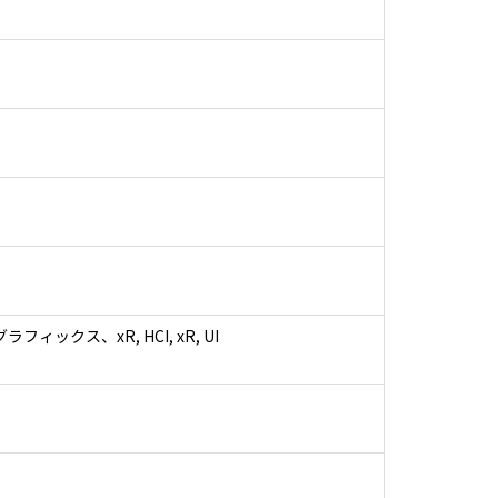
クス、xR, HCI, xR, UI