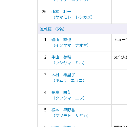
26
山本 利一
（ヤマモト トシカズ）
准教授 （6名）
1
磯山 直也
ヒュー
（イソヤマ ナオヤ）
2
牛山 美穂
文化人
（ウシヤマ ミホ）
3
木村 絵里子
（キムラ エリコ）
4
桑島 由芙
（クワシマ ユフ）
5
松本 早野香
（マツモト サヤカ）