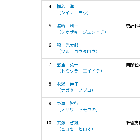
4
椎名 洋
（シイナ ヨウ）
5
塩崎 潤一
統計科
（シオザキ ジュンイチ）
6
鶴 光太郎
（ツル コウタロウ）
7
冨浦 英一
国際経
（トミウラ エイイチ）
8
永瀬 伸子
（ナガセ ノブコ）
9
野澤 智行
（ノザワ トモユキ）
10
広瀬 啓雄
学習支
（ヒロセ ヒロオ）