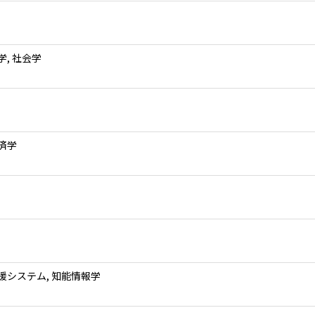
学, 社会学
済学
援システム, 知能情報学