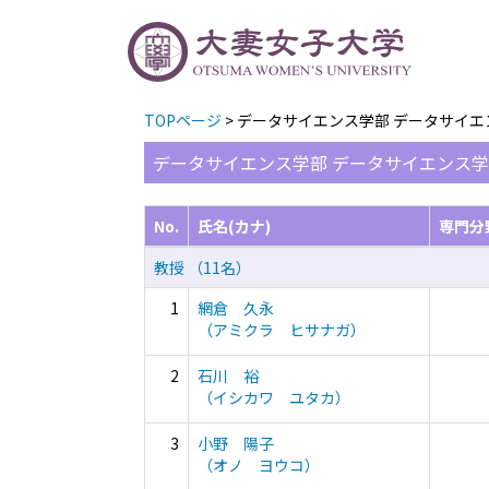
TOPページ
> データサイエンス学部 データサイ
データサイエンス学部 データサイエンス学
No.
氏名(カナ)
専門分
教授 （11名）
1
網倉 久永
（アミクラ ヒサナガ）
2
石川 裕
（イシカワ ユタカ）
3
小野 陽子
（オノ ヨウコ）