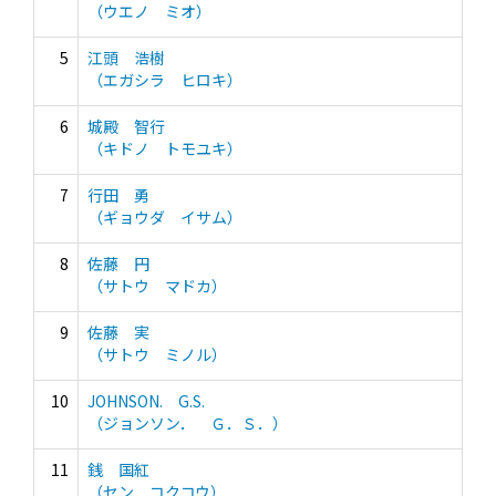
（ウエノ ミオ）
5
江頭 浩樹
（エガシラ ヒロキ）
6
城殿 智行
（キドノ トモユキ）
7
行田 勇
（ギョウダ イサム）
8
佐藤 円
（サトウ マドカ）
9
佐藤 実
（サトウ ミノル）
10
JOHNSON. G.S.
（ジョンソン． Ｇ．Ｓ．）
11
銭 国紅
（セン コクコウ）