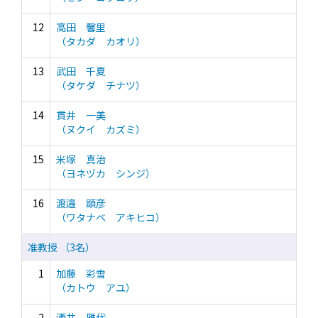
12
高田 馨里
（タカダ カオリ）
13
武田 千夏
（タケダ チナツ）
14
貫井 一美
（ヌクイ カズミ）
15
米塚 真治
（ヨネヅカ シンジ）
16
渡邉 顕彦
（ワタナベ アキヒコ）
准教授 （3名）
1
加藤 彩雪
（カトウ アユ）
2
酒井 雅代