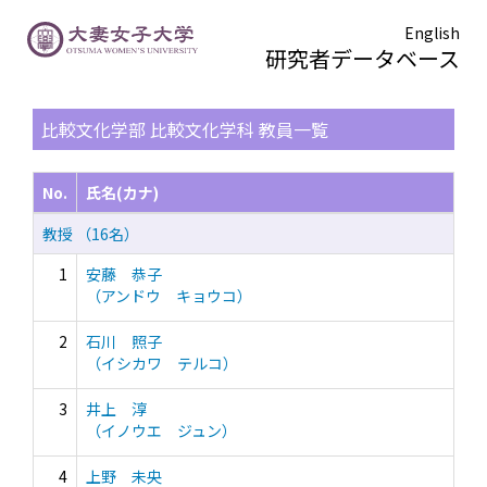
English
研究者データベース
TOPページ
> 比較文化学部 比較文化学科
比較文化学部 比較文化学科 教員一覧
No.
氏名(カナ)
教授 （16名）
1
安藤 恭子
（アンドウ キョウコ）
2
石川 照子
（イシカワ テルコ）
3
井上 淳
（イノウエ ジュン）
4
上野 未央