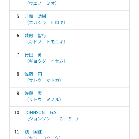
（ウエノ ミオ）
5
江頭 浩樹
（エガシラ ヒロキ）
6
城殿 智行
（キドノ トモユキ）
7
行田 勇
（ギョウダ イサム）
8
佐藤 円
（サトウ マドカ）
9
佐藤 実
（サトウ ミノル）
10
JOHNSON. G.S.
（ジョンソン． Ｇ．Ｓ．）
11
銭 国紅
（セン コクコウ）