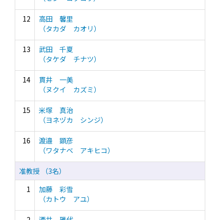
12
高田 馨里
（タカダ カオリ）
13
武田 千夏
（タケダ チナツ）
14
貫井 一美
（ヌクイ カズミ）
15
米塚 真治
（ヨネヅカ シンジ）
16
渡邉 顕彦
（ワタナベ アキヒコ）
准教授 （3名）
1
加藤 彩雪
（カトウ アユ）
2
酒井 雅代