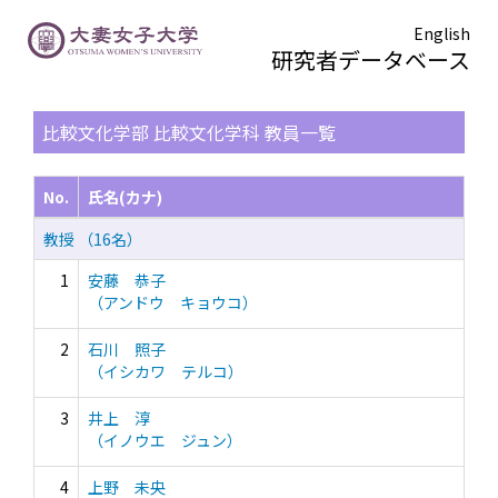
English
研究者データベース
TOPページ
> 比較文化学部 比較文化学科
比較文化学部 比較文化学科 教員一覧
No.
氏名(カナ)
教授 （16名）
1
安藤 恭子
（アンドウ キョウコ）
2
石川 照子
（イシカワ テルコ）
3
井上 淳
（イノウエ ジュン）
4
上野 未央