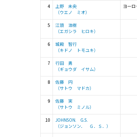
4
上野 未央
ヨーロ
（ウエノ ミオ）
5
江頭 浩樹
（エガシラ ヒロキ）
6
城殿 智行
（キドノ トモユキ）
7
行田 勇
（ギョウダ イサム）
8
佐藤 円
（サトウ マドカ）
9
佐藤 実
（サトウ ミノル）
10
JOHNSON. G.S.
（ジョンソン． Ｇ．Ｓ．）