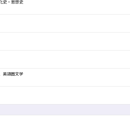
化史・思想史
、英語圏文学