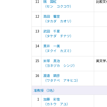
11
銭 国紅
比較文
（セン コクコウ）
12
高田 馨里
（タカダ カオリ）
13
武田 千夏
（タケダ チナツ）
14
貫井 一美
（ヌクイ カズミ）
15
米塚 真治
英文学
（ヨネヅカ シンジ）
16
渡邉 顕彦
（ワタナベ アキヒコ）
准教授 （3名）
1
加藤 彩雪
（カトウ アユ）