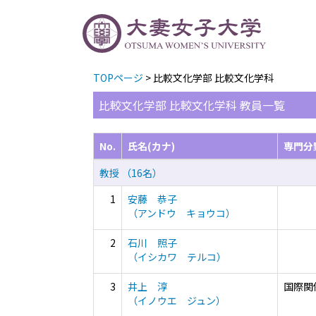
TOPページ
> 比較文化学部 比較文化学科
比較文化学部 比較文化学科 教員一覧
No.
氏名(カナ)
専門分
教授 （16名）
1
安藤 恭子
（アンドウ キョウコ）
2
石川 照子
（イシカワ テルコ）
3
井上 淳
国際関
（イノウエ ジュン）