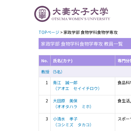
TOPページ
> 家政学部 食物学科食物学専攻
家政学部 食物学科食物学専攻 教員一覧
No.
氏名(カナ)
専門分
教授 （5名）
1
青江 誠一郎
食品科
（アオエ セイイチロウ）
2
大田原 美保
食生活,
（オオタハラ ミホ）
3
小清水 孝子
スポー
（コシミズ タカコ）