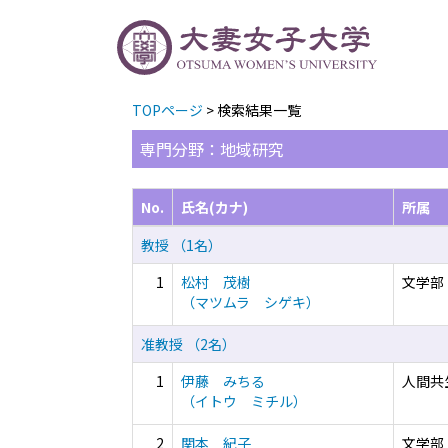
TOPページ
> 検索結果一覧
専門分野：地域研究
No.
氏名(カナ)
所属
教授 （1名）
1
松村 茂樹
文学部
（マツムラ シゲキ）
准教授 （2名）
1
伊藤 みちる
人間共
（イトウ ミチル）
2
関本 紀子
文学部