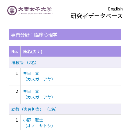
English
研究者データベース
TOPページ
> 検索結果一覧
専門分野：臨床心理学
No.
氏名(カナ)
准教授 （2名）
1
春日 文
（カスガ アヤ）
2
春日 文
（カスガ アヤ）
助教（実習担当） （1名）
1
小野 聡士
（オノ サトシ）