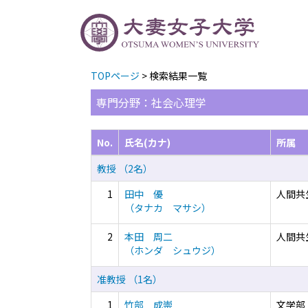
TOPページ
> 検索結果一覧
専門分野：社会心理学
No.
氏名(カナ)
所属
教授 （2名）
1
田中 優
人間共
（タナカ マサシ）
2
本田 周二
人間共
（ホンダ シュウジ）
准教授 （1名）
1
竹部 成崇
文学部