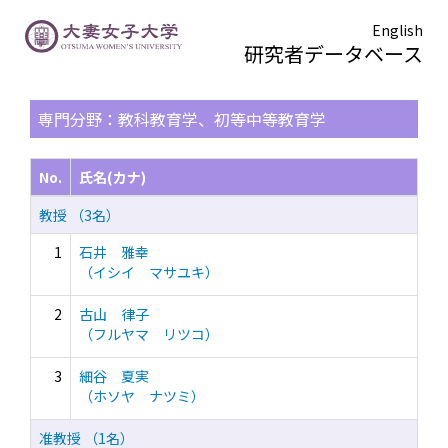
English
研究者データベース
TOPページ
> 検索結果一覧
専門分野：教科教育学、初等中等教育学
No.
氏名(カナ)
教授 （3名）
1
石井 雅幸
（イシイ マサユキ）
2
古山 律子
（フルヤマ リツコ）
3
細谷 夏実
（ホソヤ ナツミ）
准教授 （1名）