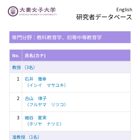
English
研究者データベース
TOPページ
> 検索結果一覧
専門分野：教科教育学、初等中等教育学
No.
氏名(カナ)
教授 （3名）
1
石井 雅幸
（イシイ マサユキ）
2
古山 律子
（フルヤマ リツコ）
3
細谷 夏実
（ホソヤ ナツミ）
准教授 （1名）