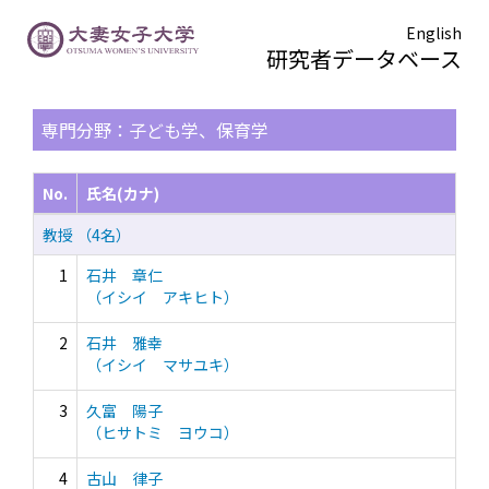
English
研究者データベース
TOPページ
> 検索結果一覧
専門分野：子ども学、保育学
No.
氏名(カナ)
教授 （4名）
1
石井 章仁
（イシイ アキヒト）
2
石井 雅幸
（イシイ マサユキ）
3
久富 陽子
（ヒサトミ ヨウコ）
4
古山 律子