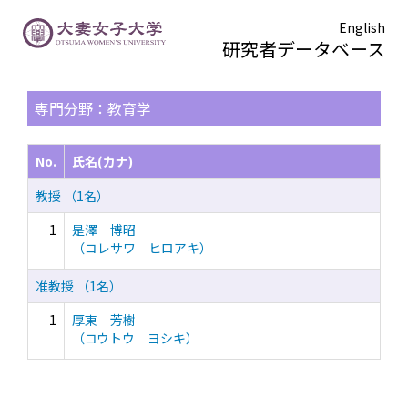
English
研究者データベース
TOPページ
> 検索結果一覧
専門分野：教育学
No.
氏名(カナ)
教授 （1名）
1
是澤 博昭
（コレサワ ヒロアキ）
准教授 （1名）
1
厚東 芳樹
（コウトウ ヨシキ）