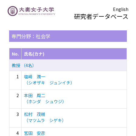
English
研究者データベース
TOPページ
> 検索結果一覧
専門分野：社会学
No.
氏名(カナ)
教授 （4名）
1
塩崎 潤一
（シオザキ ジュンイチ）
2
本田 周二
（ホンダ シュウジ）
3
松村 茂樹
（マツムラ シゲキ）
4
宮田 安彦