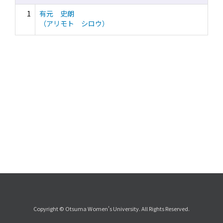
1
有元 史朗
（アリモト シロウ）
Copyright © Otsuma Women's University. All Rights Reserved.