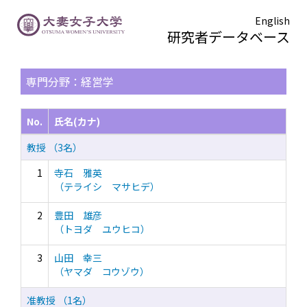
English
研究者データベース
TOPページ
> 検索結果一覧
専門分野：経営学
No.
氏名(カナ)
教授 （3名）
1
寺石 雅英
（テライシ マサヒデ）
2
豊田 雄彦
（トヨダ ユウヒコ）
3
山田 幸三
（ヤマダ コウゾウ）
准教授 （1名）