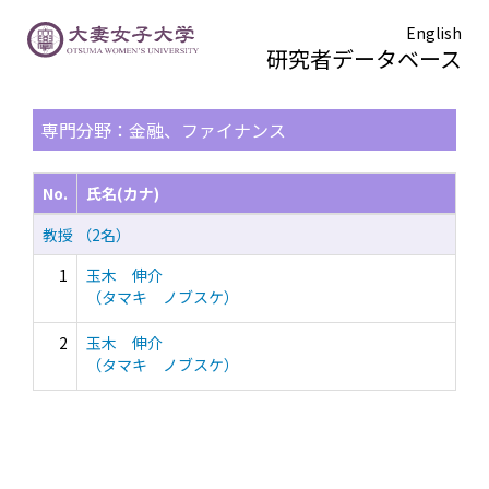
English
研究者データベース
TOPページ
> 検索結果一覧
専門分野：金融、ファイナンス
No.
氏名(カナ)
教授 （2名）
1
玉木 伸介
（タマキ ノブスケ）
2
玉木 伸介
（タマキ ノブスケ）