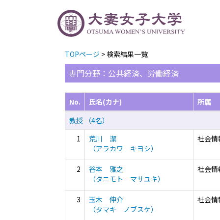
TOPページ
> 検索結果一覧
専門分野：公共経済、労働経済
No.
氏名(カナ)
所属
教授 （4名）
1
荒川 潔
社会情
（アラカワ キヨシ）
2
谷本 雅之
社会情
（タニモト マサユキ）
3
玉木 伸介
社会情
（タマキ ノブスケ）