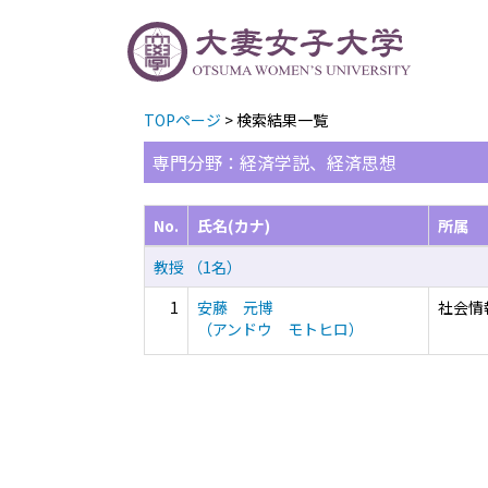
TOPページ
> 検索結果一覧
専門分野：経済学説、経済思想
No.
氏名(カナ)
所属
教授 （1名）
1
安藤 元博
社会情
（アンドウ モトヒロ）