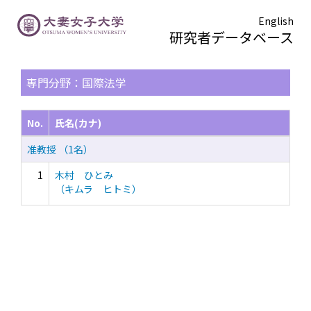
English
研究者データベース
TOPページ
> 検索結果一覧
専門分野：国際法学
No.
氏名(カナ)
准教授 （1名）
1
木村 ひとみ
（キムラ ヒトミ）