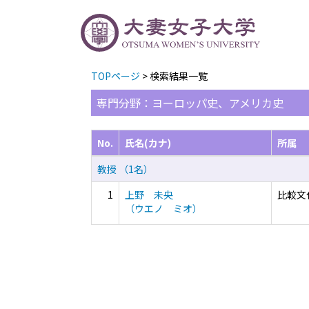
TOPページ
> 検索結果一覧
専門分野：ヨーロッパ史、アメリカ史
No.
氏名(カナ)
所属
教授 （1名）
1
上野 未央
比較文
（ウエノ ミオ）