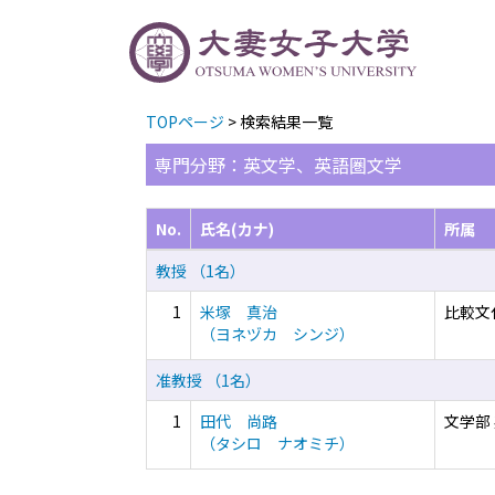
TOPページ
> 検索結果一覧
専門分野：英文学、英語圏文学
No.
氏名(カナ)
所属
教授 （1名）
1
米塚 真治
比較文
（ヨネヅカ シンジ）
准教授 （1名）
1
田代 尚路
文学部
（タシロ ナオミチ）