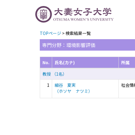
TOPページ
> 検索結果一覧
専門分野：環境影響評価
No.
氏名(カナ)
所属
教授 （1名）
1
細谷 夏実
社会情
（ホソヤ ナツミ）