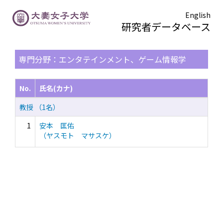
English
研究者データベース
TOPページ
> 検索結果一覧
専門分野：エンタテインメント、ゲーム情報学
No.
氏名(カナ)
教授 （1名）
1
安本 匡佑
（ヤスモト マサスケ）