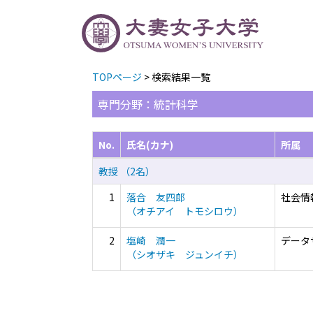
TOPページ
> 検索結果一覧
専門分野：統計科学
No.
氏名(カナ)
所属
教授 （2名）
1
落合 友四郎
社会情
（オチアイ トモシロウ）
2
塩崎 潤一
データ
（シオザキ ジュンイチ）