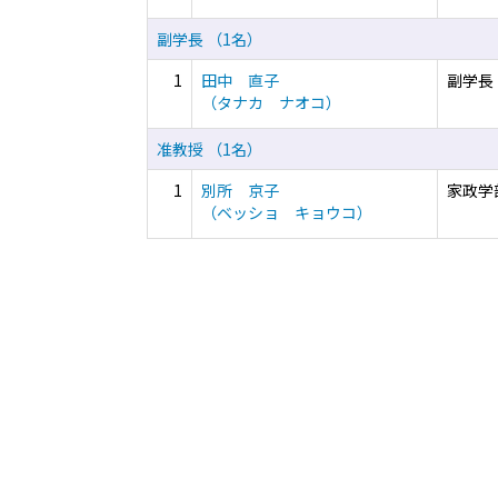
副学長 （1名）
1
田中 直子
副学長
（タナカ ナオコ）
准教授 （1名）
1
別所 京子
家政学
（ベッショ キョウコ）