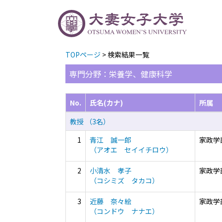
TOPページ
> 検索結果一覧
専門分野：栄養学、健康科学
No.
氏名(カナ)
所属
教授 （3名）
1
青江 誠一郎
家政学
（アオエ セイイチロウ）
2
小清水 孝子
家政学
（コシミズ タカコ）
3
近藤 奈々絵
家政学
（コンドウ ナナエ）