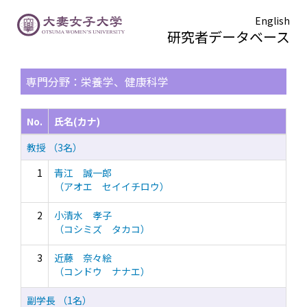
English
研究者データベース
TOPページ
> 検索結果一覧
専門分野：栄養学、健康科学
No.
氏名(カナ)
教授 （3名）
1
青江 誠一郎
（アオエ セイイチロウ）
2
小清水 孝子
（コシミズ タカコ）
3
近藤 奈々絵
（コンドウ ナナエ）
副学長 （1名）