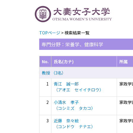
TOPページ
> 検索結果一覧
専門分野：栄養学、健康科学
No.
氏名(カナ)
所属
教授 （3名）
1
青江 誠一郎
家政学
（アオエ セイイチロウ）
2
小清水 孝子
家政学
（コシミズ タカコ）
3
近藤 奈々絵
家政学
（コンドウ ナナエ）