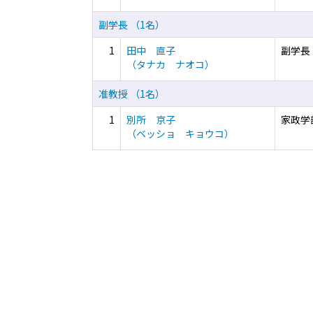
副学長 （1名）
1
田中 直子
副学長
（タナカ ナオコ）
准教授 （1名）
1
別所 京子
家政学
（ベッショ キョウコ）