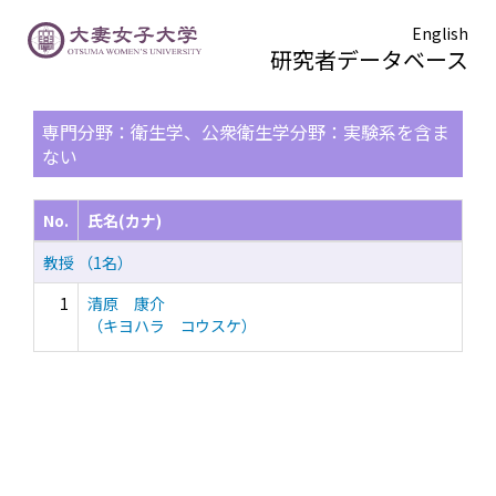
English
研究者データベース
TOPページ
> 検索結果一覧
専門分野：衛生学、公衆衛生学分野：実験系を含ま
ない
No.
氏名(カナ)
教授 （1名）
1
清原 康介
（キヨハラ コウスケ）