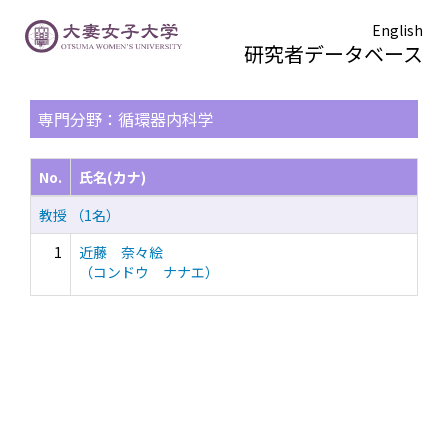
English
研究者データベース
TOPページ
> 検索結果一覧
専門分野：循環器内科学
No.
氏名(カナ)
教授 （1名）
1
近藤 奈々絵
（コンドウ ナナエ）