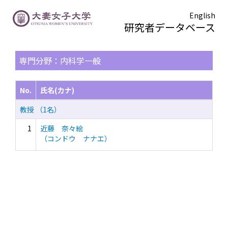
English
研究者データベース
TOPページ
> 検索結果一覧
専門分野：内科学一般
No.
氏名(カナ)
教授 （1名）
1
近藤 奈々絵
（コンドウ ナナエ）