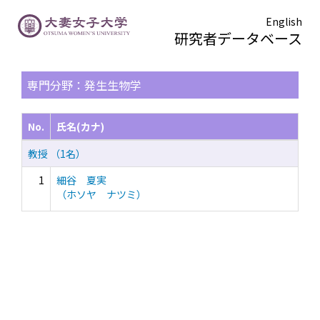
English
研究者データベース
TOPページ
> 検索結果一覧
専門分野：発生生物学
No.
氏名(カナ)
教授 （1名）
1
細谷 夏実
（ホソヤ ナツミ）