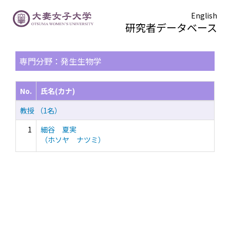
English
研究者データベース
TOPページ
> 検索結果一覧
専門分野：発生生物学
No.
氏名(カナ)
教授 （1名）
1
細谷 夏実
（ホソヤ ナツミ）