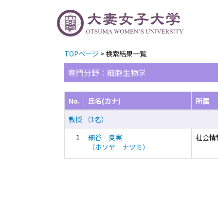
TOPページ
> 検索結果一覧
専門分野：細胞生物学
No.
氏名(カナ)
所属
教授 （1名）
1
細谷 夏実
社会情
（ホソヤ ナツミ）